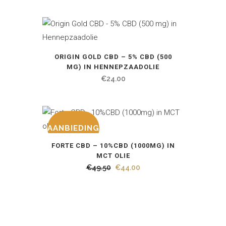
ORIGIN GOLD CBD – 5% CBD (500
MG) IN HENNEPZAADOLIE
€
24.00
AANBIEDING
FORTE CBD – 10%CBD (1000MG) IN
MCT OLIE
Oorspronkelijke
Huidige
€
49.50
€
44.00
prijs
prijs
was:
is:
€49.50.
€44.00.