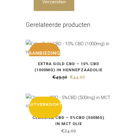
Gerelateerde producten
AANBIEDING
EXTRA GOLD CBD – 10% CBD
(1000MG) IN HENNEPZAADOLIE
Oorspronkelijke
Huidige
€
49.50
€
44.00
prijs
prijs
was:
is:
€49.50.
€44.00.
UITVERKOCHT
CLASSICA CBD – 5%CBD (500MG)
IN MCT OLIE
€
24.00