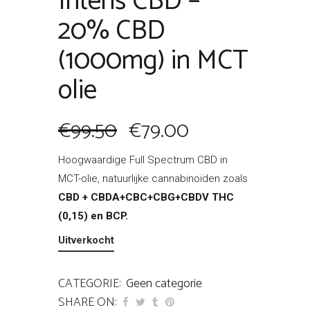
Intens CBD –
20% CBD
(1000mg) in MCT
olie
Oorspronkelijke
Huidige
€
99.50
€
79.00
prijs
prijs
Hoogwaardige Full Spectrum CBD in
MCT-olie, natuurlijke cannabinoïden zoals
CBD + CBDA+CBC+CBG+CBDV THC
was:
is:
(0,15) en BCP.
€99.50.
€79.00.
Uitverkocht
CATEGORIE:
Geen categorie
SHARE ON: